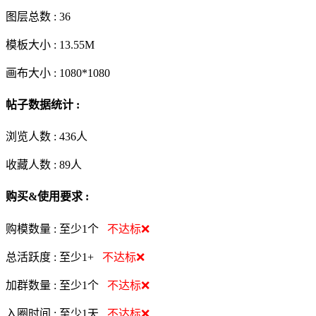
图层总数 :
36
模板大小 :
13.55M
画布大小 :
1080*1080
帖子数据统计 :
浏览人数 :
436人
收藏人数 :
89
人
购买&使用要求 :
购模数量 :
至少1个
不达标❌
总活跃度 :
至少1+
不达标❌
加群数量 :
至少1个
不达标❌
入圈时间 :
至少1天
不达标❌