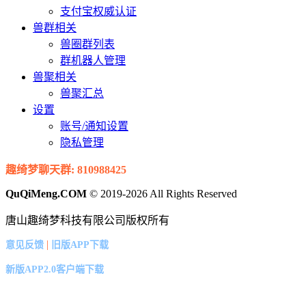
支付宝权威认证
兽群相关
兽圈群列表
群机器人管理
兽聚相关
兽聚汇总
设置
账号/通知设置
隐私管理
趣绮梦聊天群: 810988425
QuQiMeng.COM
© 2019-2026 All Rights Reserved
唐山趣绮梦科技有限公司版权所有
|
意见反馈
旧版APP下载
新版APP2.0客户端下载