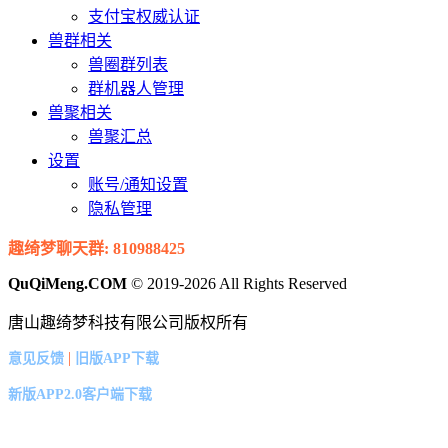
支付宝权威认证
兽群相关
兽圈群列表
群机器人管理
兽聚相关
兽聚汇总
设置
账号/通知设置
隐私管理
趣绮梦聊天群: 810988425
QuQiMeng.COM
© 2019-2026 All Rights Reserved
唐山趣绮梦科技有限公司版权所有
|
意见反馈
旧版APP下载
新版APP2.0客户端下载