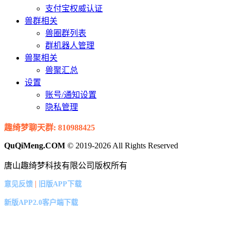
支付宝权威认证
兽群相关
兽圈群列表
群机器人管理
兽聚相关
兽聚汇总
设置
账号/通知设置
隐私管理
趣绮梦聊天群: 810988425
QuQiMeng.COM
© 2019-2026 All Rights Reserved
唐山趣绮梦科技有限公司版权所有
|
意见反馈
旧版APP下载
新版APP2.0客户端下载