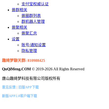
支付宝权威认证
兽群相关
兽圈群列表
群机器人管理
兽聚相关
兽聚汇总
设置
账号/通知设置
隐私管理
趣绮梦聊天群: 810988425
QuQiMeng.COM
© 2019-2026 All Rights Reserved
唐山趣绮梦科技有限公司版权所有
|
意见反馈
旧版APP下载
新版APP2.0客户端下载