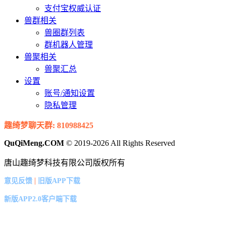
支付宝权威认证
兽群相关
兽圈群列表
群机器人管理
兽聚相关
兽聚汇总
设置
账号/通知设置
隐私管理
趣绮梦聊天群: 810988425
QuQiMeng.COM
© 2019-2026 All Rights Reserved
唐山趣绮梦科技有限公司版权所有
|
意见反馈
旧版APP下载
新版APP2.0客户端下载