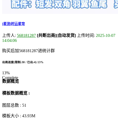
[星浣]时云星穹
上传人:
568181287
[共断出商]
[自动发货]
上传时间:
2025-10-07
14:04:06
购买后加568181287进统计群
出商进度(限制:30 / 已出:4)
13%
13%
Complete
数据概览
模板数据概览 :
图层总数 :
51
模板大小 :
43.93M