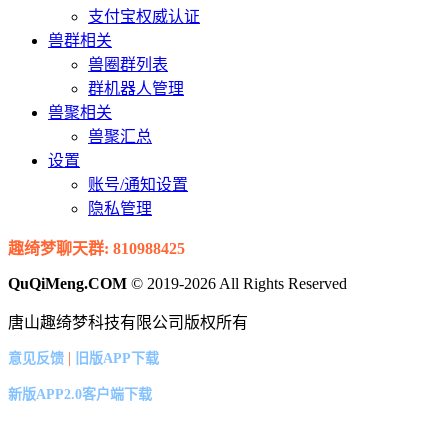
支付宝权威认证
兽群相关
兽圈群列表
群机器人管理
兽聚相关
兽聚汇总
设置
账号/通知设置
隐私管理
趣绮梦聊天群: 810988425
QuQiMeng.COM
© 2019-2026 All Rights Reserved
唐山趣绮梦科技有限公司版权所有
|
意见反馈
旧版APP下载
新版APP2.0客户端下载