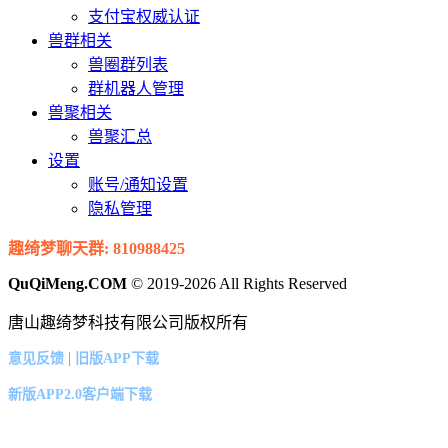
支付宝权威认证
兽群相关
兽圈群列表
群机器人管理
兽聚相关
兽聚汇总
设置
账号/通知设置
隐私管理
趣绮梦聊天群: 810988425
QuQiMeng.COM
© 2019-2026 All Rights Reserved
唐山趣绮梦科技有限公司版权所有
|
意见反馈
旧版APP下载
新版APP2.0客户端下载