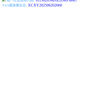
91130203MAE2DRFM4U
统一社会信用代码:
XCXY202506202660
AAA级信誉企业: