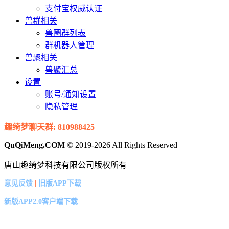
支付宝权威认证
兽群相关
兽圈群列表
群机器人管理
兽聚相关
兽聚汇总
设置
账号/通知设置
隐私管理
趣绮梦聊天群: 810988425
QuQiMeng.COM
© 2019-2026 All Rights Reserved
唐山趣绮梦科技有限公司版权所有
|
意见反馈
旧版APP下载
新版APP2.0客户端下载