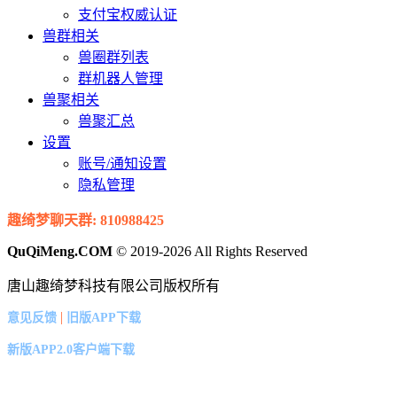
支付宝权威认证
兽群相关
兽圈群列表
群机器人管理
兽聚相关
兽聚汇总
设置
账号/通知设置
隐私管理
趣绮梦聊天群: 810988425
QuQiMeng.COM
© 2019-2026 All Rights Reserved
唐山趣绮梦科技有限公司版权所有
|
意见反馈
旧版APP下载
新版APP2.0客户端下载