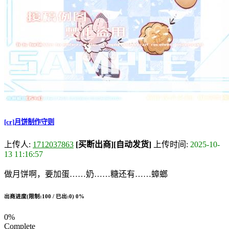
[cr]月饼制作守则
上传人:
1712037863
[买断出商]
[自动发货]
上传时间:
2025-10-
13 11:16:57
做月饼啊，要加蛋……奶……糖还有……蟑螂
出商进度(限制:100 / 已出:0)
0%
0%
Complete