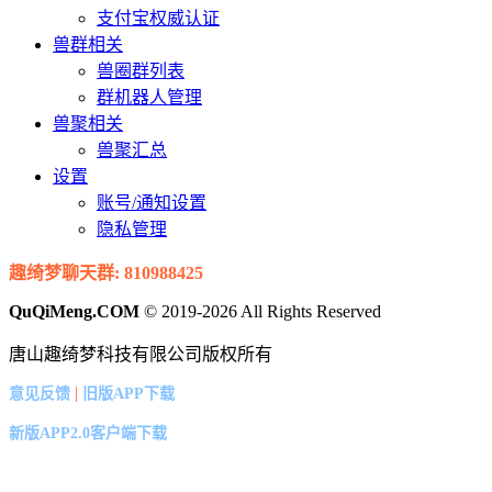
支付宝权威认证
兽群相关
兽圈群列表
群机器人管理
兽聚相关
兽聚汇总
设置
账号/通知设置
隐私管理
趣绮梦聊天群: 810988425
QuQiMeng.COM
© 2019-2026 All Rights Reserved
唐山趣绮梦科技有限公司版权所有
|
意见反馈
旧版APP下载
新版APP2.0客户端下载