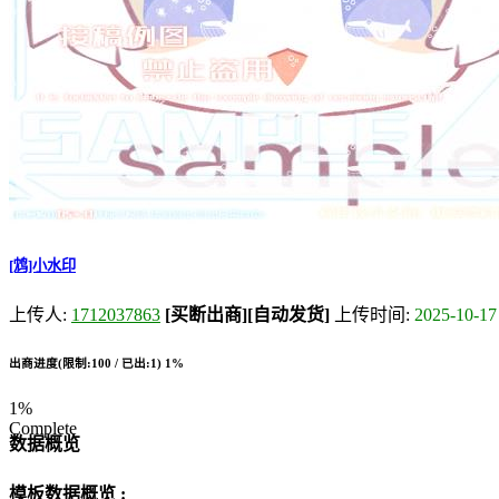
[鸩]小水印
上传人:
1712037863
[买断出商]
[自动发货]
上传时间:
2025-10-17
出商进度(限制:100 / 已出:1)
1%
1%
Complete
数据概览
模板数据概览 :