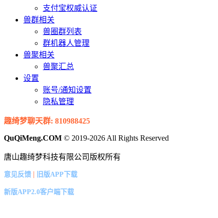
支付宝权威认证
兽群相关
兽圈群列表
群机器人管理
兽聚相关
兽聚汇总
设置
账号/通知设置
隐私管理
趣绮梦聊天群: 810988425
QuQiMeng.COM
© 2019-2026 All Rights Reserved
唐山趣绮梦科技有限公司版权所有
|
意见反馈
旧版APP下载
新版APP2.0客户端下载