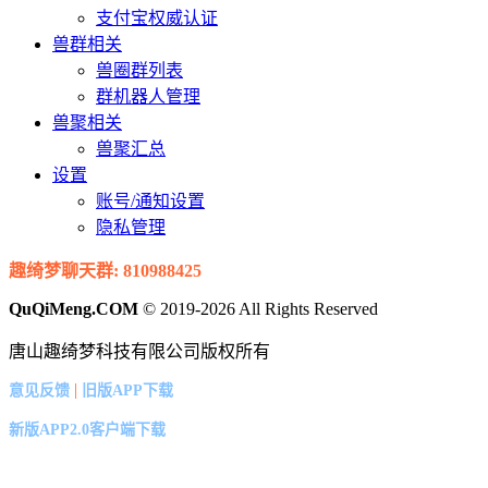
支付宝权威认证
兽群相关
兽圈群列表
群机器人管理
兽聚相关
兽聚汇总
设置
账号/通知设置
隐私管理
趣绮梦聊天群: 810988425
QuQiMeng.COM
© 2019-2026 All Rights Reserved
唐山趣绮梦科技有限公司版权所有
|
意见反馈
旧版APP下载
新版APP2.0客户端下载