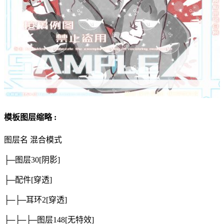
模板图层缩略 :
图层名
混合模式
├─图层30
[阴影]
├─配件
[穿透]
├─├─耳环2
[穿透]
├─├─├─图层148
[无特效]