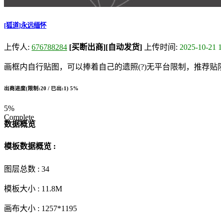
[狐道]永远缅怀
上传人:
676788284
[买断出商]
[自动发货]
上传时间:
2025-10-21 
画框内自行贴图，可以捧着自己的遗照(?)无平台限制，推荐
出商进度(限制:20 / 已出:1)
5%
5%
Complete
数据概览
模板数据概览 :
图层总数 :
34
模板大小 :
11.8M
画布大小 :
1257*1195