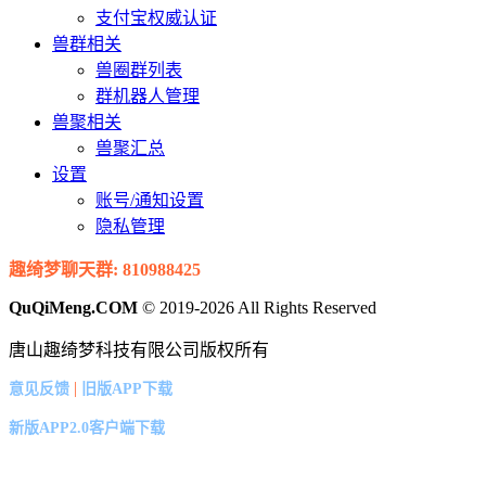
支付宝权威认证
兽群相关
兽圈群列表
群机器人管理
兽聚相关
兽聚汇总
设置
账号/通知设置
隐私管理
趣绮梦聊天群: 810988425
QuQiMeng.COM
© 2019-2026 All Rights Reserved
唐山趣绮梦科技有限公司版权所有
|
意见反馈
旧版APP下载
新版APP2.0客户端下载