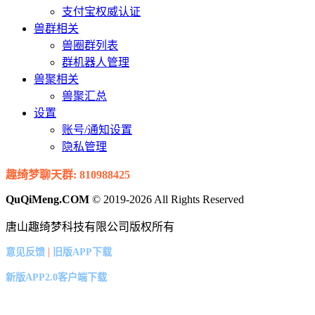
支付宝权威认证
兽群相关
兽圈群列表
群机器人管理
兽聚相关
兽聚汇总
设置
账号/通知设置
隐私管理
趣绮梦聊天群: 810988425
QuQiMeng.COM
© 2019-2026 All Rights Reserved
唐山趣绮梦科技有限公司版权所有
|
意见反馈
旧版APP下载
新版APP2.0客户端下载