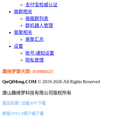
支付宝权威认证
兽群相关
兽圈群列表
群机器人管理
兽聚相关
兽聚汇总
设置
账号/通知设置
隐私管理
趣绮梦聊天群: 810988425
QuQiMeng.COM
© 2019-2026 All Rights Reserved
唐山趣绮梦科技有限公司版权所有
|
意见反馈
旧版APP下载
新版APP2.0客户端下载