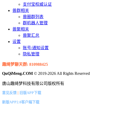
支付宝权威认证
兽群相关
兽圈群列表
群机器人管理
兽聚相关
兽聚汇总
设置
账号/通知设置
隐私管理
趣绮梦聊天群: 810988425
QuQiMeng.COM
© 2019-2026 All Rights Reserved
唐山趣绮梦科技有限公司版权所有
|
意见反馈
旧版APP下载
新版APP2.0客户端下载