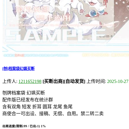
[刎]档案袋幻飒买断
上传人:
1211652198
[买断出商]
[自动发货]
上传时间:
2025-10-27
刎牌档案袋 幻飒买断
配件版已经发布在统计群
含有双角 短发 折耳 圆耳 龙尾 鱼尾
商使合一可出设、接稿、无偿、自用。禁二转二卖
出商进度(限制:99 / 已出:1)
1%