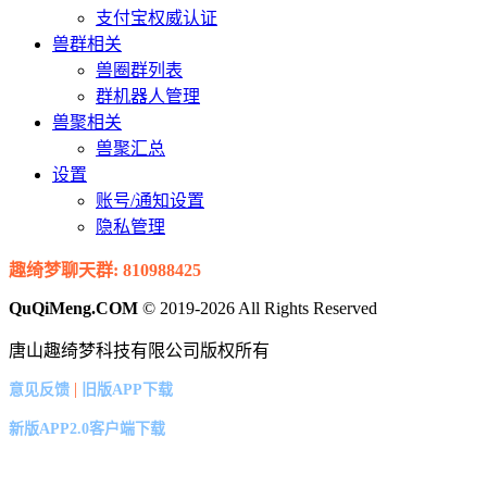
支付宝权威认证
兽群相关
兽圈群列表
群机器人管理
兽聚相关
兽聚汇总
设置
账号/通知设置
隐私管理
趣绮梦聊天群: 810988425
QuQiMeng.COM
© 2019-2026 All Rights Reserved
唐山趣绮梦科技有限公司版权所有
|
意见反馈
旧版APP下载
新版APP2.0客户端下载