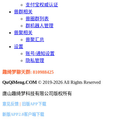
支付宝权威认证
兽群相关
兽圈群列表
群机器人管理
兽聚相关
兽聚汇总
设置
账号/通知设置
隐私管理
趣绮梦聊天群: 810988425
QuQiMeng.COM
© 2019-2026 All Rights Reserved
唐山趣绮梦科技有限公司版权所有
|
意见反馈
旧版APP下载
新版APP2.0客户端下载