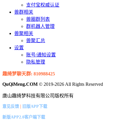
支付宝权威认证
兽群相关
兽圈群列表
群机器人管理
兽聚相关
兽聚汇总
设置
账号/通知设置
隐私管理
趣绮梦聊天群: 810988425
QuQiMeng.COM
© 2019-2026 All Rights Reserved
唐山趣绮梦科技有限公司版权所有
|
意见反馈
旧版APP下载
新版APP2.0客户端下载