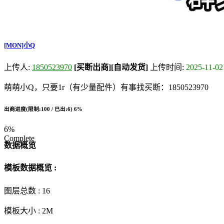
[MON]小Q
上传人:
1850523970
[买断出商]
[自动发货]
上传时间:
2025-11-02
萌萌小Q，只要1r（有少量配件）有事找买断：1850523970
出商进度(限制:100 / 已出:6)
6%
6%
Complete
数据概览
模板数据概览 :
图层总数 :
16
模板大小 :
2M