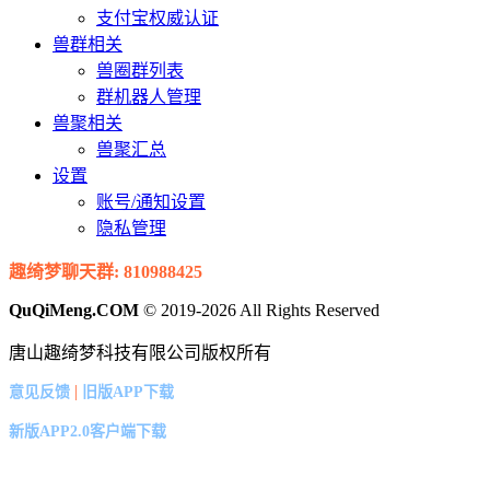
支付宝权威认证
兽群相关
兽圈群列表
群机器人管理
兽聚相关
兽聚汇总
设置
账号/通知设置
隐私管理
趣绮梦聊天群: 810988425
QuQiMeng.COM
© 2019-2026 All Rights Reserved
唐山趣绮梦科技有限公司版权所有
|
意见反馈
旧版APP下载
新版APP2.0客户端下载