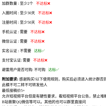
加群数量 :
至少2个
不达标❌
入圈时间 :
至少30天
不达标❌
注册时间 :
至少50天
不达标❌
手机认证 :
需要
不达标❌
微信认证 :
需要
不达标❌
实名认证 :
不需要
达标✅
支付宝认证:
需要
不达标❌
避雷用户是否可购:
不可购
达标✅
附加要求:
感谢购买!以下使用规则，购买后必须进入统计群否
此模不可二转不可转发他人
最低接稿价5+
允许短视频平台但是有硬性要求，看短视频平台公告，禁止堆糖
B站兽聚QQ微信等可以。其他的也可以群里直接问