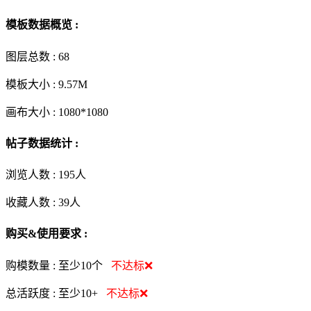
模板数据概览 :
图层总数 :
68
模板大小 :
9.57M
画布大小 :
1080*1080
帖子数据统计 :
浏览人数 :
195人
收藏人数 :
39
人
购买&使用要求 :
购模数量 :
至少10个
不达标❌
总活跃度 :
至少10+
不达标❌