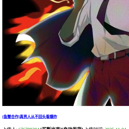
[鱼蟹合作]真男人从不回头看爆炸