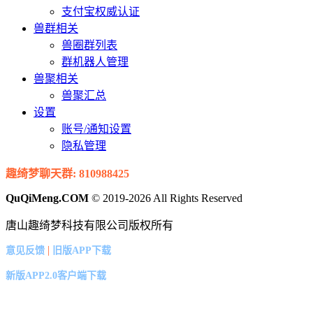
支付宝权威认证
兽群相关
兽圈群列表
群机器人管理
兽聚相关
兽聚汇总
设置
账号/通知设置
隐私管理
趣绮梦聊天群: 810988425
QuQiMeng.COM
© 2019-2026 All Rights Reserved
唐山趣绮梦科技有限公司版权所有
|
意见反馈
旧版APP下载
新版APP2.0客户端下载