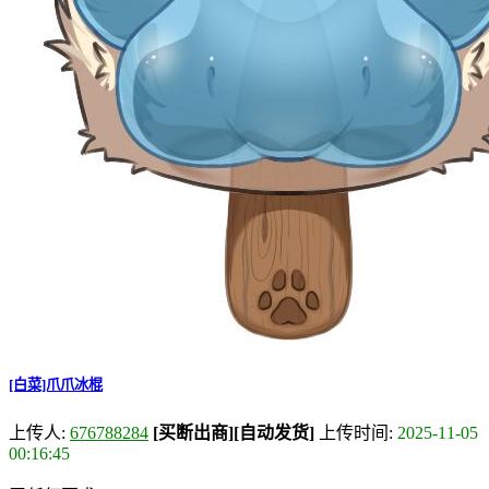
[白菜]爪爪冰棍
上传人:
676788284
[买断出商]
[自动发货]
上传时间:
2025-11-05
00:16:45