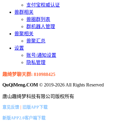
支付宝权威认证
兽群相关
兽圈群列表
群机器人管理
兽聚相关
兽聚汇总
设置
账号/通知设置
隐私管理
趣绮梦聊天群: 810988425
QuQiMeng.COM
© 2019-2026 All Rights Reserved
唐山趣绮梦科技有限公司版权所有
|
意见反馈
旧版APP下载
新版APP2.0客户端下载