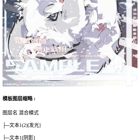
模板图层缩略 :
图层名
混合模式
├─文本1(2)
[发光]
├─文本1
[阴影]