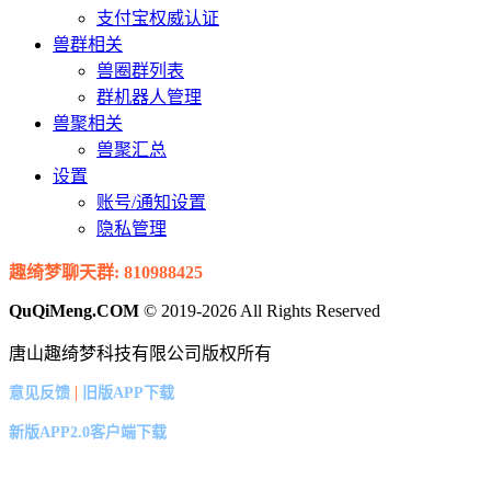
支付宝权威认证
兽群相关
兽圈群列表
群机器人管理
兽聚相关
兽聚汇总
设置
账号/通知设置
隐私管理
趣绮梦聊天群: 810988425
QuQiMeng.COM
© 2019-2026 All Rights Reserved
唐山趣绮梦科技有限公司版权所有
|
意见反馈
旧版APP下载
新版APP2.0客户端下载