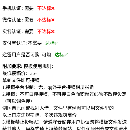
手机认证 :
需要
不达标❌
微信认证 :
需要
不达标❌
实名认证 :
需要
不达标❌
支付宝认证:
不需要
达标✅
避雷用户是否可购:
可购
达标✅
附加要求:
模板使用规则：
最低接稿价：35+
拿到文件即可接稿
1.接稿平台限制：无，qq外平台接稿相册报备
2.接稿：不可白模接稿，不可接白色面积超过85％不改模设定
（可以调色接）
例图自己画或找别人借，文件里有例图可以用文件里的
以上首次违规提醒，多次违规罚商价
3.模板禁止投喂AI，请遵守云储存用户协议勿将模板文件发送
给其他人，导格式请上趣绮梦网站，以任何原因造成文件流出