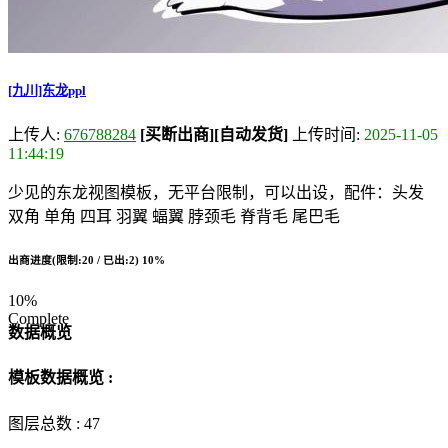
[九川]东龙ppl
上传人:
676788284
[买断出商]
[自动发货]
上传时间:
2025-11-05
11:44:19
少见的东龙视图模板，无平台限制，可以出设，配件：头发
双角 单角 四耳 羽翼 蝠翼 脖颈毛 脊背毛 尾巴毛
出商进度(限制:20 / 已出:2)
10%
10%
Complete
数据概览
模板数据概览 :
图层总数 :
47