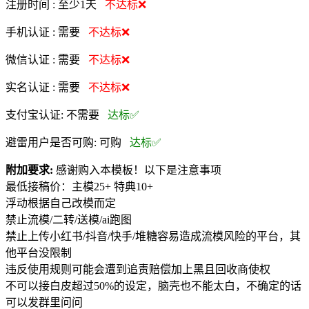
注册时间 :
至少1天
不达标❌
手机认证 :
需要
不达标❌
微信认证 :
需要
不达标❌
实名认证 :
需要
不达标❌
支付宝认证:
不需要
达标✅
避雷用户是否可购:
可购
达标✅
附加要求:
感谢购入本模板！以下是注意事项
最低接稿价：主模25+ 特典10+
浮动根据自己改模而定
禁止流模/二转/送模/ai跑图
禁止上传小红书/抖音/快手/堆糖容易造成流模风险的平台，其
他平台没限制
违反使用规则可能会遭到追责赔偿加上黑且回收商使权
不可以接白皮超过50%的设定，脑壳也不能太白，不确定的话
可以发群里问问