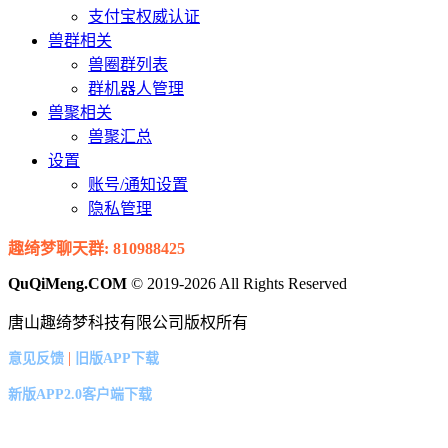
支付宝权威认证
兽群相关
兽圈群列表
群机器人管理
兽聚相关
兽聚汇总
设置
账号/通知设置
隐私管理
趣绮梦聊天群: 810988425
QuQiMeng.COM
© 2019-2026 All Rights Reserved
唐山趣绮梦科技有限公司版权所有
|
意见反馈
旧版APP下载
新版APP2.0客户端下载