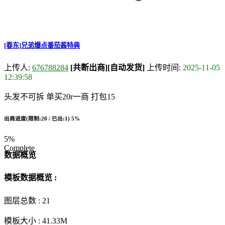
[春东]兄弟爆点番茄酱特典
上传人:
676788284
[共断出商]
[自动发货]
上传时间:
2025-11-05
12:39:58
头发不可拆 单买20r一商 打包15
出商进度(限制:20 / 已出:1)
5%
5%
Complete
数据概览
模板数据概览 :
图层总数 :
21
模板大小 :
41.33M