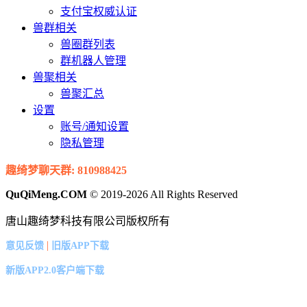
支付宝权威认证
兽群相关
兽圈群列表
群机器人管理
兽聚相关
兽聚汇总
设置
账号/通知设置
隐私管理
趣绮梦聊天群: 810988425
QuQiMeng.COM
© 2019-2026 All Rights Reserved
唐山趣绮梦科技有限公司版权所有
|
意见反馈
旧版APP下载
新版APP2.0客户端下载