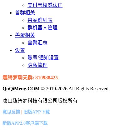
支付宝权威认证
兽群相关
兽圈群列表
群机器人管理
兽聚相关
兽聚汇总
设置
账号/通知设置
隐私管理
趣绮梦聊天群: 810988425
QuQiMeng.COM
© 2019-2026 All Rights Reserved
唐山趣绮梦科技有限公司版权所有
|
意见反馈
旧版APP下载
新版APP2.0客户端下载