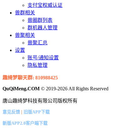
支付宝权威认证
兽群相关
兽圈群列表
群机器人管理
兽聚相关
兽聚汇总
设置
账号/通知设置
隐私管理
趣绮梦聊天群: 810988425
QuQiMeng.COM
© 2019-2026 All Rights Reserved
唐山趣绮梦科技有限公司版权所有
|
意见反馈
旧版APP下载
新版APP2.0客户端下载