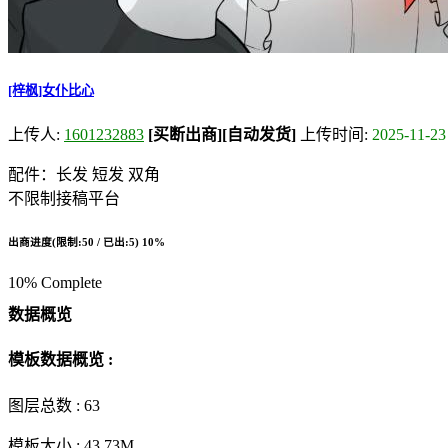
[梓枫]女仆比心
上传人:
1601232883
[买断出商]
[自动发货]
上传时间:
2025-11-23
配件：长发 短发 双角
不限制接稿平台
出商进度(限制:50 / 已出:5)
10%
10% Complete
数据概览
模板数据概览 :
图层总数 :
63
模板大小 :
43.73M