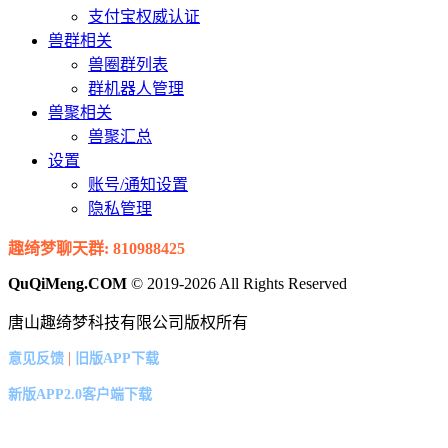
支付宝权威认证
兽群相关
兽圈群列表
群机器人管理
兽聚相关
兽聚汇总
设置
账号/通知设置
隐私管理
趣绮梦聊天群: 810988425
QuQiMeng.COM
© 2019-2026 All Rights Reserved
唐山趣绮梦科技有限公司版权所有
|
意见反馈
旧版APP下载
新版APP2.0客户端下载