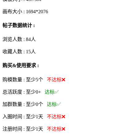
画布大小 :
1694*2076
帖子数据统计 :
浏览人数 :
84人
收藏人数 :
15
人
购买&使用要求 :
购模数量 :
至少5个
不达标❌
总活跃度 :
至少0+
达标✅
加群数量 :
至少0个
达标✅
入圈时间 :
至少1天
不达标❌
注册时间 :
至少1天
不达标❌