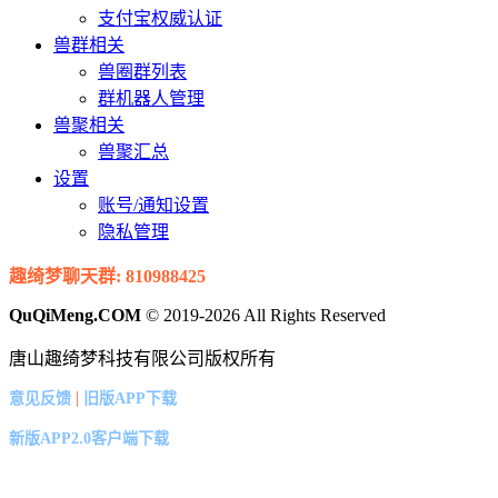
支付宝权威认证
兽群相关
兽圈群列表
群机器人管理
兽聚相关
兽聚汇总
设置
账号/通知设置
隐私管理
趣绮梦聊天群: 810988425
QuQiMeng.COM
© 2019-2026 All Rights Reserved
唐山趣绮梦科技有限公司版权所有
|
意见反馈
旧版APP下载
新版APP2.0客户端下载