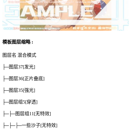
模板图层缩略 :
图层名
混合模式
├─图层37
[发光]
├─图层36
[正片叠底]
├─图层35
[强光]
├─图层组5
[穿透]
├─├─图层组11
[无特效]
├─├─├─一些沙子
[无特效]