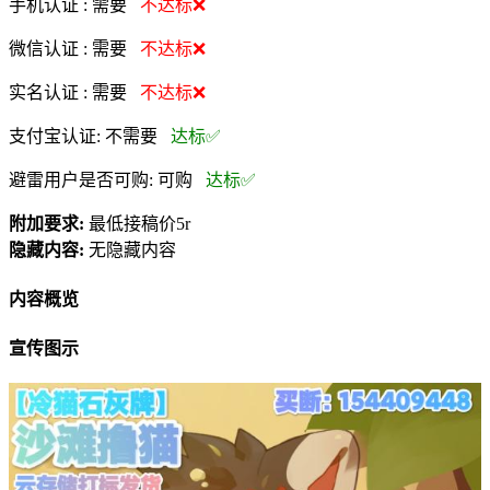
手机认证 :
需要
不达标❌
微信认证 :
需要
不达标❌
实名认证 :
需要
不达标❌
支付宝认证:
不需要
达标✅
避雷用户是否可购:
可购
达标✅
附加要求:
最低接稿价5r
隐藏内容:
无隐藏内容
内容概览
宣传图示