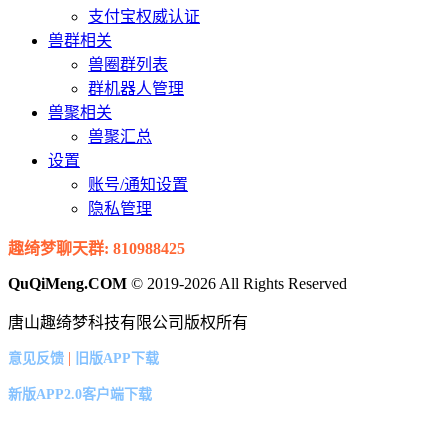
支付宝权威认证
兽群相关
兽圈群列表
群机器人管理
兽聚相关
兽聚汇总
设置
账号/通知设置
隐私管理
趣绮梦聊天群: 810988425
QuQiMeng.COM
© 2019-2026 All Rights Reserved
唐山趣绮梦科技有限公司版权所有
|
意见反馈
旧版APP下载
新版APP2.0客户端下载