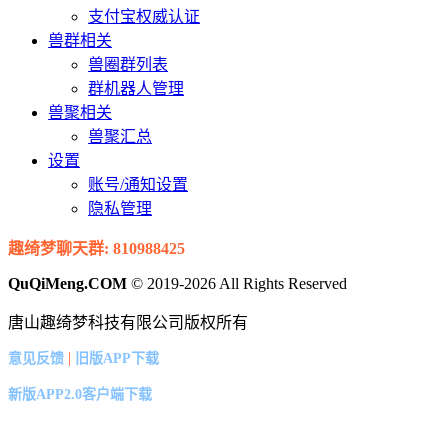
支付宝权威认证
兽群相关
兽圈群列表
群机器人管理
兽聚相关
兽聚汇总
设置
账号/通知设置
隐私管理
趣绮梦聊天群: 810988425
QuQiMeng.COM
© 2019-2026 All Rights Reserved
唐山趣绮梦科技有限公司版权所有
|
意见反馈
旧版APP下载
新版APP2.0客户端下载