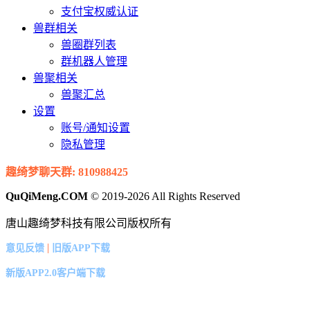
支付宝权威认证
兽群相关
兽圈群列表
群机器人管理
兽聚相关
兽聚汇总
设置
账号/通知设置
隐私管理
趣绮梦聊天群: 810988425
QuQiMeng.COM
© 2019-2026 All Rights Reserved
唐山趣绮梦科技有限公司版权所有
|
意见反馈
旧版APP下载
新版APP2.0客户端下载