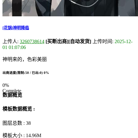
[花锅]神明降临
上传人:
3260738614
[买断出商]
[自动发货]
上传时间:
2025-12-
01 01:07:06
神明来的，色彩美丽
出商进度(限制:50 / 已出:0)
0%
0%
Complete
数据概览
模板数据概览 :
图层总数 :
38
模板大小 :
14.96M