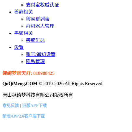
支付宝权威认证
兽群相关
兽圈群列表
群机器人管理
兽聚相关
兽聚汇总
设置
账号/通知设置
隐私管理
趣绮梦聊天群: 810988425
QuQiMeng.COM
© 2019-2026 All Rights Reserved
唐山趣绮梦科技有限公司版权所有
|
意见反馈
旧版APP下载
新版APP2.0客户端下载