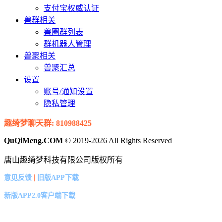
支付宝权威认证
兽群相关
兽圈群列表
群机器人管理
兽聚相关
兽聚汇总
设置
账号/通知设置
隐私管理
趣绮梦聊天群: 810988425
QuQiMeng.COM
© 2019-2026 All Rights Reserved
唐山趣绮梦科技有限公司版权所有
|
意见反馈
旧版APP下载
新版APP2.0客户端下载