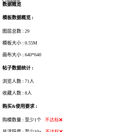
Complete
数据概览
模板数据概览 :
图层总数 :
29
模板大小 :
0.55M
画布大小 :
640*640
帖子数据统计 :
浏览人数 :
71人
收藏人数 :
8
人
购买&使用要求 :
购模数量 :
至少1个
不达标❌
总活跃度 :
至少10+
不达标❌