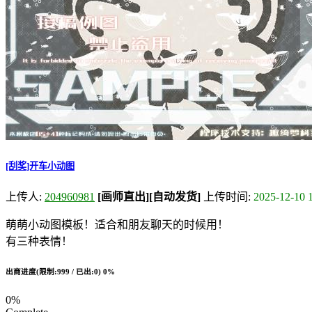
[刮奖]开车小动图
上传人:
204960981
[画师直出]
[自动发货]
上传时间:
2025-12-10 
萌萌小动图模板！适合和朋友聊天的时候用！
有三种表情！
出商进度(限制:999 / 已出:0)
0%
0%