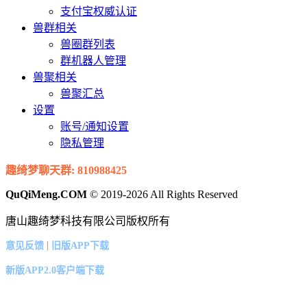
支付宝权威认证
兽群相关
兽圈群列表
群机器人管理
兽聚相关
兽聚汇总
设置
账号/通知设置
隐私管理
趣绮梦聊天群: 810988425
QuQiMeng.COM
© 2019-2026 All Rights Reserved
唐山趣绮梦科技有限公司版权所有
|
意见反馈
旧版APP下载
新版APP2.0客户端下载