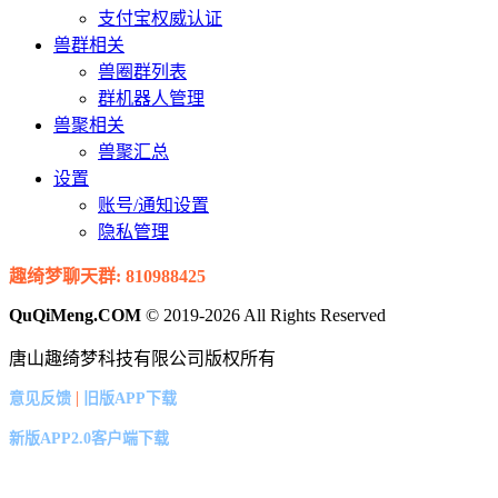
支付宝权威认证
兽群相关
兽圈群列表
群机器人管理
兽聚相关
兽聚汇总
设置
账号/通知设置
隐私管理
趣绮梦聊天群: 810988425
QuQiMeng.COM
© 2019-2026 All Rights Reserved
唐山趣绮梦科技有限公司版权所有
|
意见反馈
旧版APP下载
新版APP2.0客户端下载