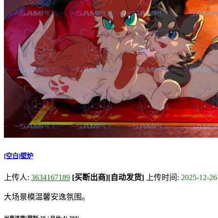
[空白]壁炉
上传人:
3634167189
[买断出商]
[自动发货]
上传时间:
2025-12-26
大场景模温馨安逸氛围。
出商进度(限制:20 / 已出:4)
20%