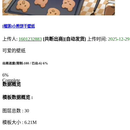
[榴莲]小熊饼干壁纸
上传人:
1601232883
[共断出商]
[自动发货]
上传时间:
2025-12-29
可爱的壁纸
出商进度(限制:100 / 已出:6)
6%
6%
Complete
数据概览
模板数据概览 :
图层总数 :
30
模板大小 :
6.21M