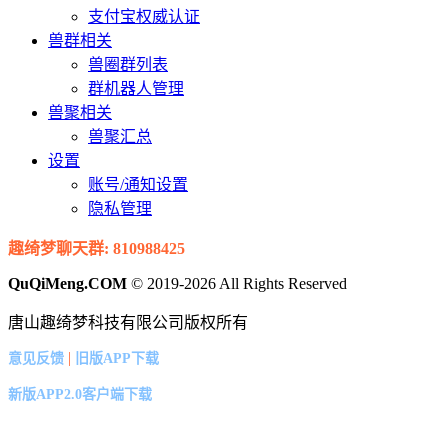
支付宝权威认证
兽群相关
兽圈群列表
群机器人管理
兽聚相关
兽聚汇总
设置
账号/通知设置
隐私管理
趣绮梦聊天群: 810988425
QuQiMeng.COM
© 2019-2026 All Rights Reserved
唐山趣绮梦科技有限公司版权所有
|
意见反馈
旧版APP下载
新版APP2.0客户端下载