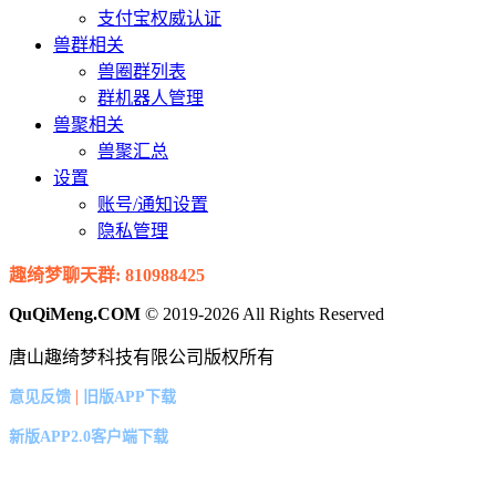
支付宝权威认证
兽群相关
兽圈群列表
群机器人管理
兽聚相关
兽聚汇总
设置
账号/通知设置
隐私管理
趣绮梦聊天群: 810988425
QuQiMeng.COM
© 2019-2026 All Rights Reserved
唐山趣绮梦科技有限公司版权所有
|
意见反馈
旧版APP下载
新版APP2.0客户端下载