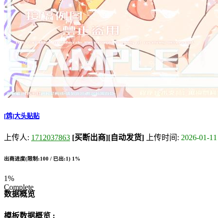
[鸩]大头贴贴
上传人:
1712037863
[买断出商]
[自动发货]
上传时间:
2026-01-11
出商进度(限制:100 / 已出:1)
1%
1%
Complete
数据概览
模板数据概览 :