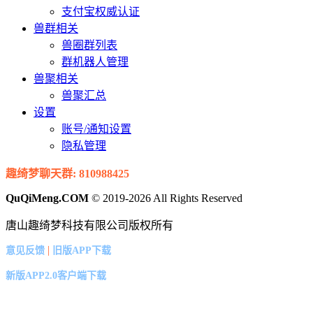
支付宝权威认证
兽群相关
兽圈群列表
群机器人管理
兽聚相关
兽聚汇总
设置
账号/通知设置
隐私管理
趣绮梦聊天群: 810988425
QuQiMeng.COM
© 2019-2026 All Rights Reserved
唐山趣绮梦科技有限公司版权所有
|
意见反馈
旧版APP下载
新版APP2.0客户端下载