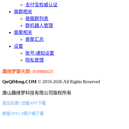
支付宝权威认证
兽群相关
兽圈群列表
群机器人管理
兽聚相关
兽聚汇总
设置
账号/通知设置
隐私管理
趣绮梦聊天群: 810988425
QuQiMeng.COM
© 2019-2026 All Rights Reserved
唐山趣绮梦科技有限公司版权所有
|
意见反馈
旧版APP下载
新版APP2.0客户端下载