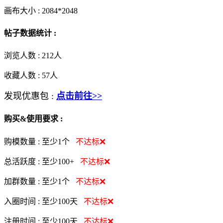
画布大小 :
2084*2048
帖子数据统计 :
浏览人数 :
212人
收藏人数 :
57
人
发现优惠包 :
点击前往>>
购买&使用要求 :
购模数量 :
至少1个
不达标❌
总活跃度 :
至少100+
不达标❌
加群数量 :
至少1个
不达标❌
入圈时间 :
至少100天
不达标❌
注册时间 :
至少100天
不达标❌