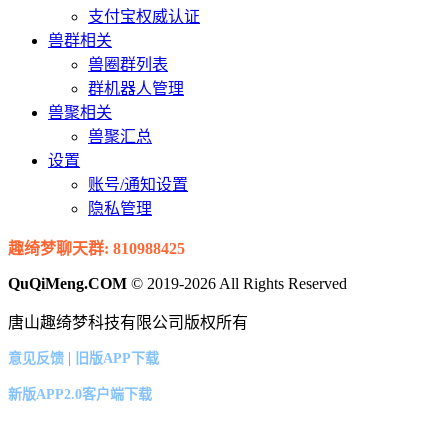
支付宝权威认证
兽群相关
兽圈群列表
群机器人管理
兽聚相关
兽聚汇总
设置
账号/通知设置
隐私管理
趣绮梦聊天群: 810988425
QuQiMeng.COM
© 2019-2026 All Rights Reserved
唐山趣绮梦科技有限公司版权所有
|
意见反馈
旧版APP下载
新版APP2.0客户端下载