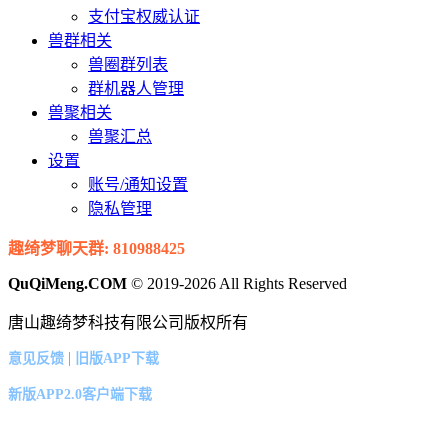
支付宝权威认证
兽群相关
兽圈群列表
群机器人管理
兽聚相关
兽聚汇总
设置
账号/通知设置
隐私管理
趣绮梦聊天群: 810988425
QuQiMeng.COM
© 2019-2026 All Rights Reserved
唐山趣绮梦科技有限公司版权所有
|
意见反馈
旧版APP下载
新版APP2.0客户端下载