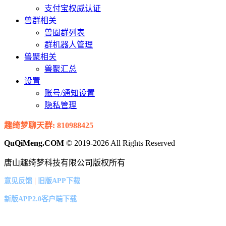
支付宝权威认证
兽群相关
兽圈群列表
群机器人管理
兽聚相关
兽聚汇总
设置
账号/通知设置
隐私管理
趣绮梦聊天群: 810988425
QuQiMeng.COM
© 2019-2026 All Rights Reserved
唐山趣绮梦科技有限公司版权所有
|
意见反馈
旧版APP下载
新版APP2.0客户端下载