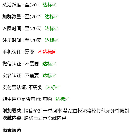
总活跃度 :
至少0+
达标✅
加群数量 :
至少0个
达标✅
入圈时间 :
至少0天
达标✅
注册时间 :
至少0天
达标✅
手机认证 :
需要
不达标❌
微信认证 :
不需要
达标✅
实名认证 :
不需要
达标✅
支付宝认证:
不需要
达标✅
避雷用户是否可购:
可购
达标✅
附加要求:
接稿价3+一单回本 禁AI白模流换模其他无硬性限制
隐藏内容:
购买后显示隐藏内容
内容概览