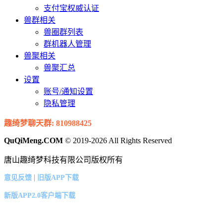
支付宝权威认证
兽群相关
兽圈群列表
群机器人管理
兽聚相关
兽聚汇总
设置
账号/通知设置
隐私管理
趣绮梦聊天群: 810988425
QuQiMeng.COM
© 2019-2026 All Rights Reserved
唐山趣绮梦科技有限公司版权所有
|
意见反馈
旧版APP下载
新版APP2.0客户端下载