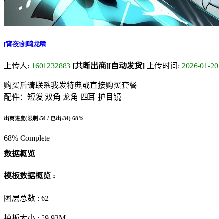
[宵夜]剑鸣龙啸
上传人:
1601232883
[共断出商]
[自动发货]
上传时间:
2026-01-20
购买后请联系我发特典或直接购买套餐
配件：短发 双角 龙角 四耳 护目镜
出商进度(限制:50 / 已出:34)
68%
68% Complete
数据概览
模板数据概览 :
图层总数 :
62
模板大小 :
39.93M