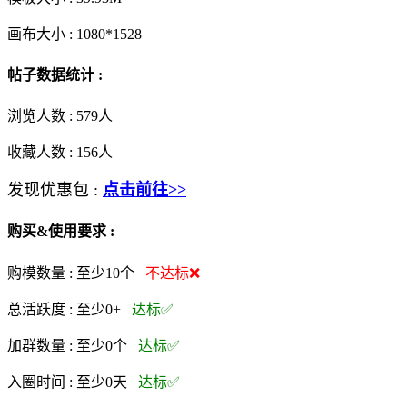
画布大小 :
1080*1528
帖子数据统计 :
浏览人数 :
579人
收藏人数 :
156
人
发现优惠包 :
点击前往>>
购买&使用要求 :
购模数量 :
至少10个
不达标❌
总活跃度 :
至少0+
达标✅
加群数量 :
至少0个
达标✅
入圈时间 :
至少0天
达标✅