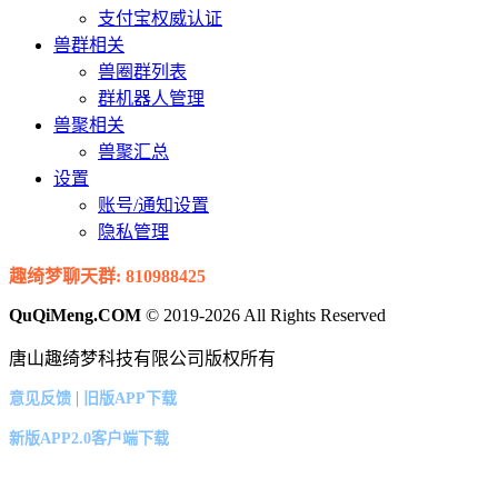
支付宝权威认证
兽群相关
兽圈群列表
群机器人管理
兽聚相关
兽聚汇总
设置
账号/通知设置
隐私管理
趣绮梦聊天群: 810988425
QuQiMeng.COM
© 2019-2026 All Rights Reserved
唐山趣绮梦科技有限公司版权所有
|
意见反馈
旧版APP下载
新版APP2.0客户端下载