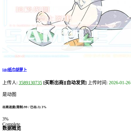
[dt]纸巾胡萝卜
上传人:
3589130735
[买断出商]
[自动发货]
上传时间:
2026-01-26
是动图
出商进度(限制:99 / 已出:3)
3%
3%
Complete
数据概览