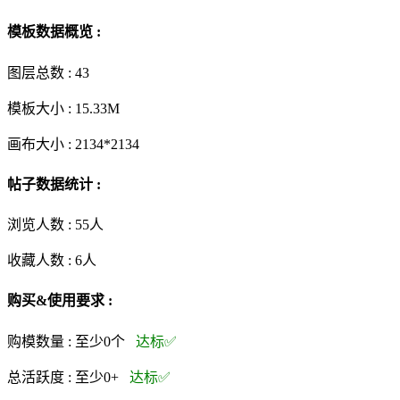
模板数据概览 :
图层总数 :
43
模板大小 :
15.33M
画布大小 :
2134*2134
帖子数据统计 :
浏览人数 :
55人
收藏人数 :
6
人
购买&使用要求 :
购模数量 :
至少0个
达标✅
总活跃度 :
至少0+
达标✅