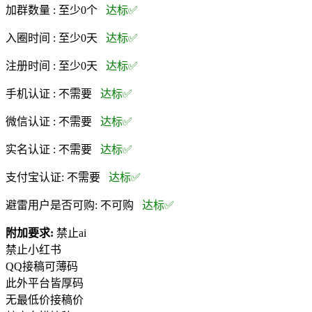
加群数量 :
至少0个
达标✅
入圈时间 :
至少0天
达标✅
注册时间 :
至少0天
达标✅
手机认证 :
不需要
达标✅
微信认证 :
不需要
达标✅
实名认证 :
不需要
达标✅
支付宝认证:
不需要
达标✅
避雷用户是否可购:
不可购
达标✅
附加要求:
禁止ai
禁止小红书
QQ接稿可薄码
此外平台皆厚码
无最低价接稿价