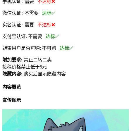
手机认证 :
需要
不达标❌
微信认证 :
不需要
达标✅
实名认证 :
需要
不达标❌
支付宝认证:
不需要
达标✅
避雷用户是否可购:
不可购
达标✅
附加要求:
禁止二转二卖
接稿价格禁止低于5元
隐藏内容:
购买后显示隐藏内容
内容概览
宣传图示