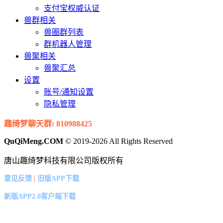
支付宝权威认证
兽群相关
兽圈群列表
群机器人管理
兽聚相关
兽聚汇总
设置
账号/通知设置
隐私管理
趣绮梦聊天群: 810988425
QuQiMeng.COM
© 2019-2026 All Rights Reserved
唐山趣绮梦科技有限公司版权所有
|
意见反馈
旧版APP下载
新版APP2.0客户端下载