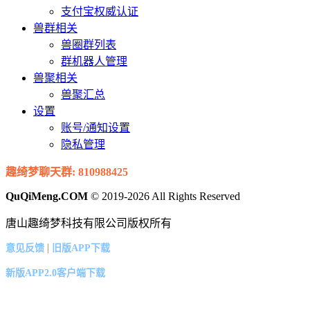
支付宝权威认证
兽群相关
兽圈群列表
群机器人管理
兽聚相关
兽聚汇总
设置
账号/通知设置
隐私管理
趣绮梦聊天群: 810988425
QuQiMeng.COM
© 2019-2026 All Rights Reserved
唐山趣绮梦科技有限公司版权所有
|
意见反馈
旧版APP下载
新版APP2.0客户端下载