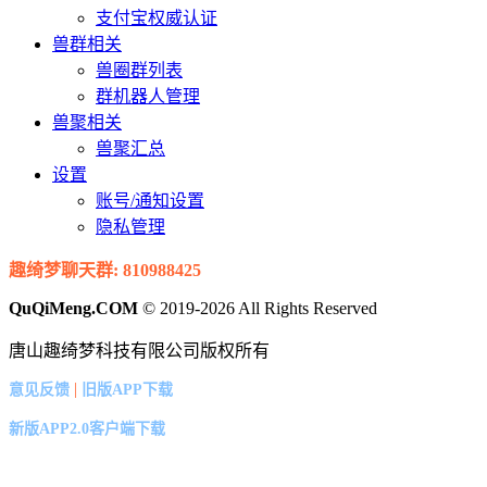
支付宝权威认证
兽群相关
兽圈群列表
群机器人管理
兽聚相关
兽聚汇总
设置
账号/通知设置
隐私管理
趣绮梦聊天群: 810988425
QuQiMeng.COM
© 2019-2026 All Rights Reserved
唐山趣绮梦科技有限公司版权所有
|
意见反馈
旧版APP下载
新版APP2.0客户端下载