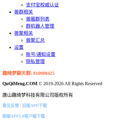
支付宝权威认证
兽群相关
兽圈群列表
群机器人管理
兽聚相关
兽聚汇总
设置
账号/通知设置
隐私管理
趣绮梦聊天群: 810988425
QuQiMeng.COM
© 2019-2026 All Rights Reserved
唐山趣绮梦科技有限公司版权所有
|
意见反馈
旧版APP下载
新版APP2.0客户端下载